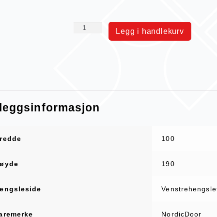
Legg i handlekurv
lleggsinformasjon
redde
100
øyde
190
engsleside
Venstrehengsle
aremerke
NordicDoor