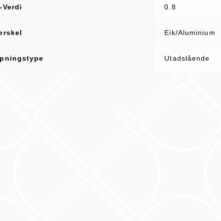
-Verdi
0.8
erskel
Eik/Aluminium
pningstype
Utadslående