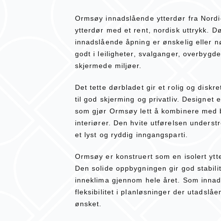
Ormsøy innadslående ytterdør fra Nordic
ytterdør med et rent, nordisk uttrykk. Dø
innadslående åpning er ønskelig eller n
godt i leiligheter, svalganger, overbygd
skjermede miljøer.
Det tette dørbladet gir et rolig og diskr
til god skjerming og privatliv. Designet e
som gjør Ormsøy lett å kombinere med 
interiører. Den hvite utførelsen underst
et lyst og ryddig inngangsparti.
Ormsøy er konstruert som en isolert ytte
Den solide oppbygningen gir god stabili
inneklima gjennom hele året. Som innad
fleksibilitet i planløsninger der utadslåe
ønsket.