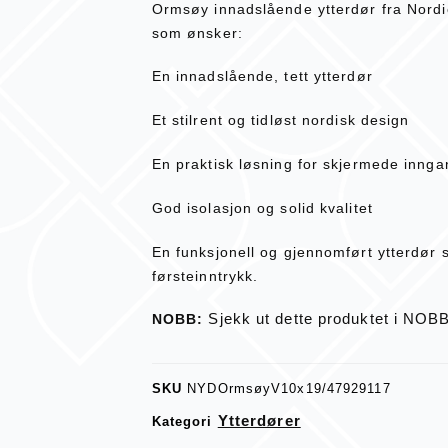
Ormsøy innadslående ytterdør fra Nordic
som ønsker:
En innadslående, tett ytterdør
Et stilrent og tidløst nordisk design
En praktisk løsning for skjermede innga
God isolasjon og solid kvalitet
En funksjonell og gjennomført ytterdør s
førsteinntrykk.
Sjekk ut dette produktet i NOB
NOBB:
SKU
NYDOrmsøyV10x19/47929117
Ytterdører
Kategori