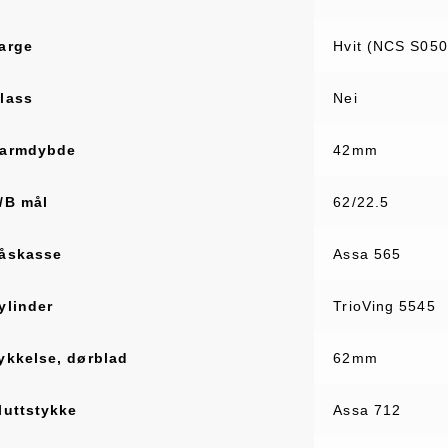
arge
Hvit (NCS S050
lass
Nei
armdybde
42mm
/B mål
62/22.5
åskasse
Assa 565
ylinder
TrioVing 5545
ykkelse, dørblad
62mm
luttstykke
Assa 712