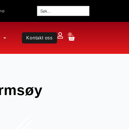
no
0
Kontakt oss
Ormsøy