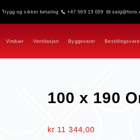
Trygg og sikker betaling
+47 569 19 009
salg@foris.
Vinduer
Ventilasjon
Byggevarer
Bestillingsvare
100 x 190 
kr
11 344,00