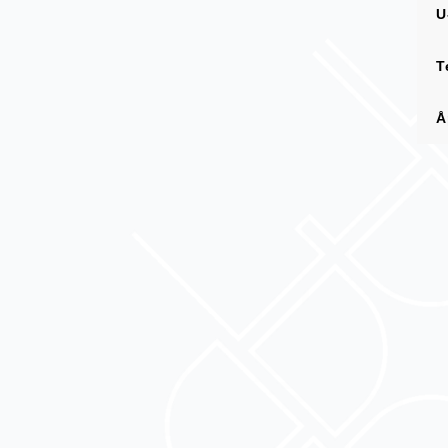
U
T
Å