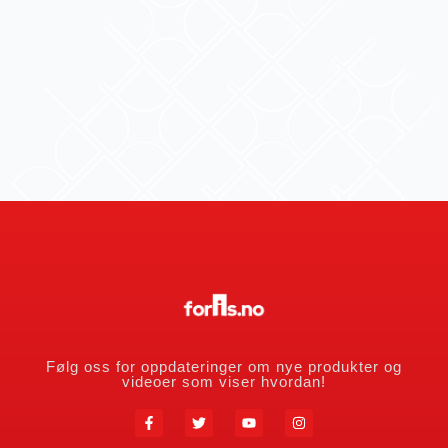
Følg oss for oppdateringer om nye produkter og
videoer som viser hvordan!