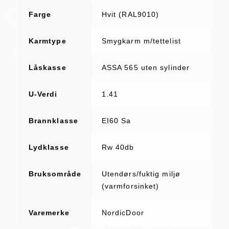
Farge
Hvit (RAL9010)
Karmtype
Smygkarm m/tettelist
Låskasse
ASSA 565 uten sylinder
U-Verdi
1.41
Brannklasse
EI60 Sa
Lydklasse
Rw 40db
Bruksområde
Utendørs/fuktig miljø
(varmforsinket)
Varemerke
NordicDoor