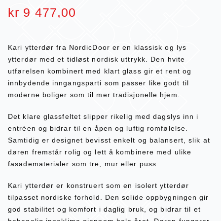
kr
9 477,00
Kari ytterdør fra NordicDoor er en klassisk og lys
ytterdør med et tidløst nordisk uttrykk. Den hvite
utførelsen kombinert med klart glass gir et rent og
innbydende inngangsparti som passer like godt til
moderne boliger som til mer tradisjonelle hjem.
Det klare glassfeltet slipper rikelig med dagslys inn i
entréen og bidrar til en åpen og luftig romfølelse.
Samtidig er designet bevisst enkelt og balansert, slik at
døren fremstår rolig og lett å kombinere med ulike
fasadematerialer som tre, mur eller puss.
Kari ytterdør er konstruert som en isolert ytterdør
tilpasset nordiske forhold. Den solide oppbygningen gir
god stabilitet og komfort i daglig bruk, og bidrar til et
behagelig inneklima gjennom hele året. Døren fungerer