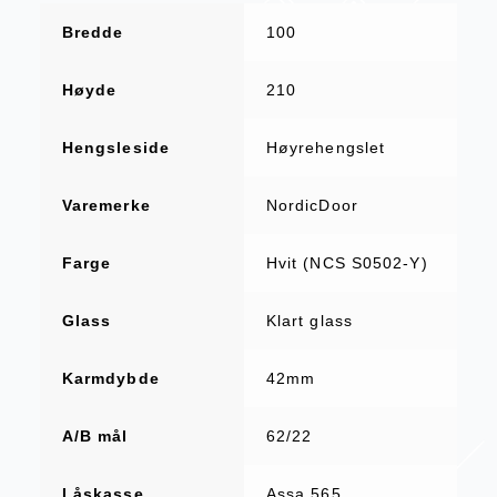
Bredde
100
Høyde
210
Hengsleside
Høyrehengslet
Varemerke
NordicDoor
Farge
Hvit (NCS S0502-Y)
Glass
Klart glass
Karmdybde
42mm
A/B mål
62/22
Låskasse
Assa 565