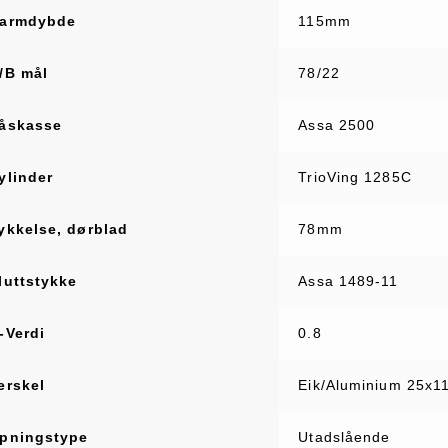
armdybde
115mm
/B mål
78/22
åskasse
Assa 2500
ylinder
TrioVing 1285C
ykkelse, dørblad
78mm
luttstykke
Assa 1489-11
-Verdi
0.8
erskel
Eik/Aluminium 25x
pningstype
Utadslående