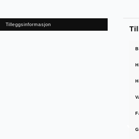
Tilleggsinformasjon
Ti
B
H
H
V
F
G