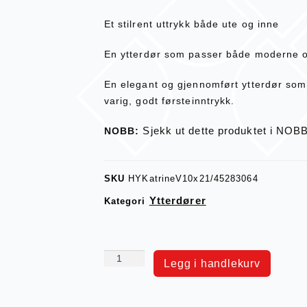
Et stilrent uttrykk både ute og inne
En ytterdør som passer både moderne og
En elegant og gjennomført ytterdør som 
varig, godt førsteinntrykk.
Sjekk ut dette produktet i NOB
NOBB:
SKU
HYKatrineV10x21/45283064
Ytterdører
Kategori
Legg i handlekurv