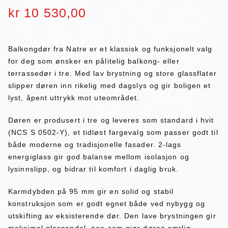
kr
10 530,00
Balkongdør fra Natre er et klassisk og funksjonelt valg
for deg som ønsker en pålitelig balkong- eller
terrassedør i tre. Med lav brystning og store glassflater
slipper døren inn rikelig med dagslys og gir boligen et
lyst, åpent uttrykk mot uteområdet.
Døren er produsert i tre og leveres som standard i hvit
(NCS S 0502-Y), et tidløst fargevalg som passer godt til
både moderne og tradisjonelle fasader. 2-lags
energiglass gir god balanse mellom isolasjon og
lysinnslipp, og bidrar til komfort i daglig bruk.
Karmdybden på 95 mm gir en solid og stabil
konstruksjon som er godt egnet både ved nybygg og
utskifting av eksisterende dør. Den lave brystningen gir
maksimal glassandel, noe som gjør døren særlig