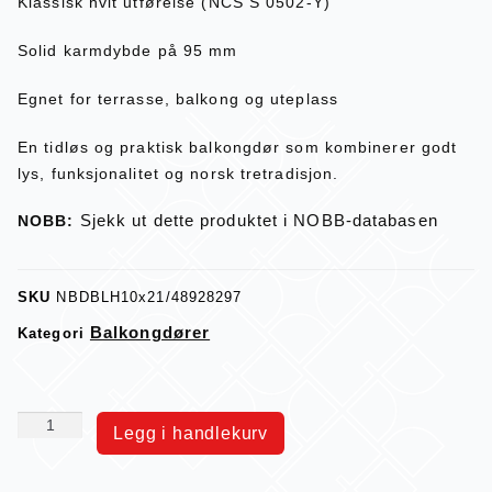
Klassisk hvit utførelse (NCS S 0502-Y)
Solid karmdybde på 95 mm
Egnet for terrasse, balkong og uteplass
En tidløs og praktisk balkongdør som kombinerer godt
lys, funksjonalitet og norsk tretradisjon.
Sjekk ut dette produktet i NOBB-databasen
NOBB:
SKU
NBDBLH10x21/48928297
Balkongdører
Kategori
Legg i handlekurv