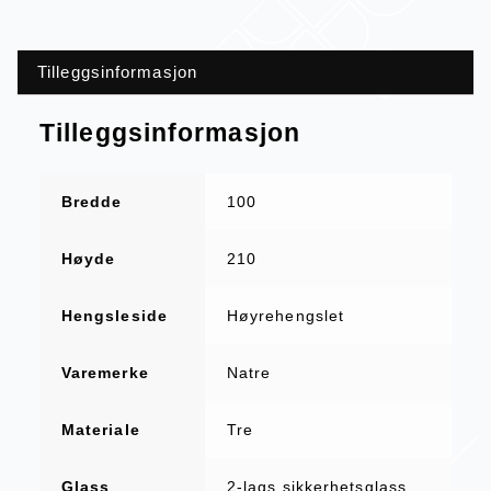
Tilleggsinformasjon
Tilleggsinformasjon
Bredde
100
Høyde
210
Hengsleside
Høyrehengslet
Varemerke
Natre
Materiale
Tre
Glass
2-lags sikkerhetsglass