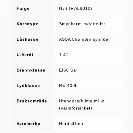
Farge
Hvit (RAL9010)
Karmtype
Smygkarm m/tettelist
Låskasse
ASSA 565 uten sylinder
U-Verdi
1.41
Brannklasse
EI60 Sa
Lydklasse
Rw 40db
Bruksområde
Utendørs/fuktig miljø
(varmforsinket)
Varemerke
NordicDoor