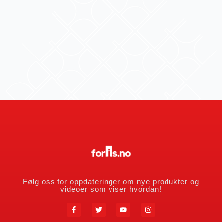
Følg oss for oppdateringer om nye produkter og
videoer som viser hvordan!