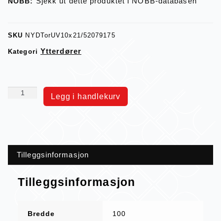
Sjekk ut dette produktet i NOBB-databasen
NOBB:
SKU
NYDTorUV10x21/52079175
Ytterdører
Kategori
Legg i handlekurv
Tilleggsinformasjon
Tilleggsinformasjon
Bredde
100