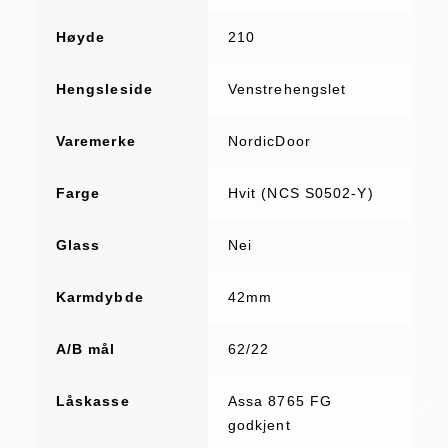
Høyde
210
Hengsleside
Venstrehengslet
Varemerke
NordicDoor
Farge
Hvit (NCS S0502-Y)
Glass
Nei
Karmdybde
42mm
A/B mål
62/22
Låskasse
Assa 8765 FG
godkjent