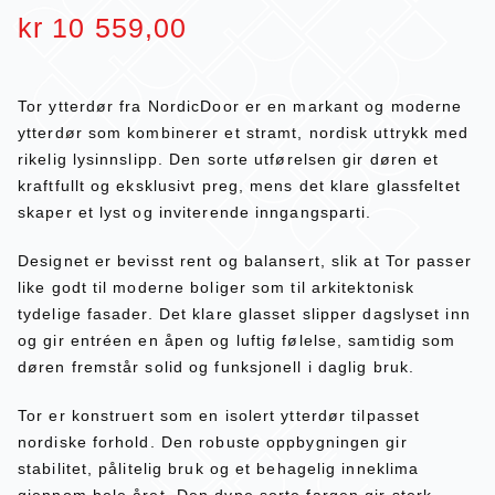
kr
10 559,00
Tor ytterdør fra NordicDoor er en markant og moderne
ytterdør som kombinerer et stramt, nordisk uttrykk med
rikelig lysinnslipp. Den sorte utførelsen gir døren et
kraftfullt og eksklusivt preg, mens det klare glassfeltet
skaper et lyst og inviterende inngangsparti.
Designet er bevisst rent og balansert, slik at Tor passer
like godt til moderne boliger som til arkitektonisk
tydelige fasader. Det klare glasset slipper dagslyset inn
og gir entréen en åpen og luftig følelse, samtidig som
døren fremstår solid og funksjonell i daglig bruk.
Tor er konstruert som en isolert ytterdør tilpasset
nordiske forhold. Den robuste oppbygningen gir
stabilitet, pålitelig bruk og et behagelig inneklima
gjennom hele året. Den dype sorte fargen gir sterk