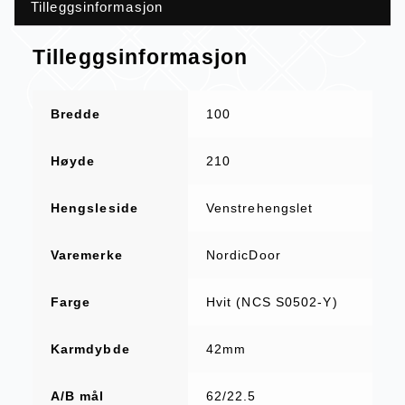
Tilleggsinformasjon
Tilleggsinformasjon
Bredde
100
Høyde
210
Hengsleside
Venstrehengslet
Varemerke
NordicDoor
Farge
Hvit (NCS S0502-Y)
Karmdybde
42mm
A/B mål
62/22.5