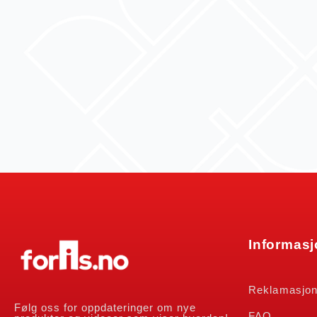
Informas
Reklamasjo
Følg oss for oppdateringer om nye
FAQ