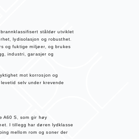
brannklassifisert ståldør utviklet
rhet, lydisolasjon og robusthet.
s og fuktige miljøer, og brukes
gg, industri, garasjer og
yktighet mot korrosjon og
 levetid selv under krevende
se A60 S, som gir høy
t. I tillegg har døren lydklasse
mping mellom rom og soner der