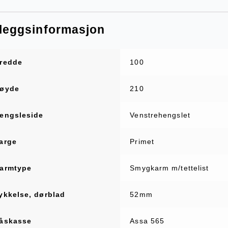
lleggsinformasjon
redde
100
øyde
210
engsleside
Venstrehengslet
arge
Primet
armtype
Smygkarm m/tettelist
ykkelse, dørblad
52mm
åskasse
Assa 565