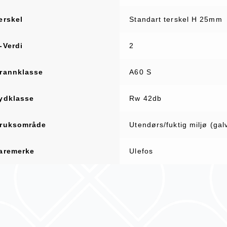
erskel
Standart terskel H 25mm
-Verdi
2
rannklasse
A60 S
ydklasse
Rw 42db
ruksområde
Utendørs/fuktig miljø (gal
aremerke
Ulefos