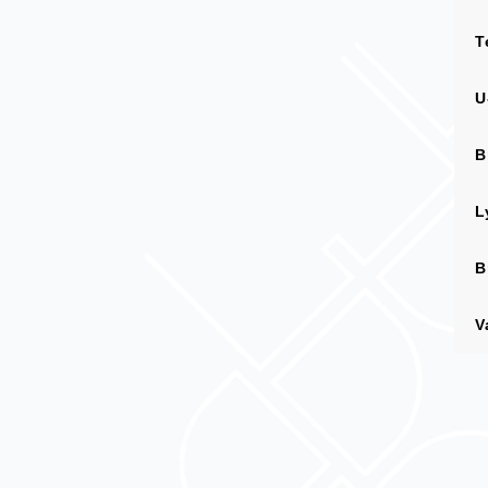
T
U
B
L
B
V