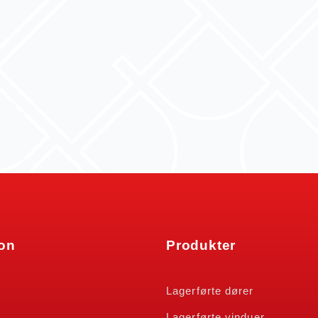
jon
Produkter
n
Lagerførte dører
Lagerførte vinduer