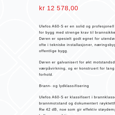
kr
12 578,00
Ulefos A60-S er en solid og profesjonell 
for bygg med strenge krav til brannsikke
Døren er spesielt godt egnet for utendør
ofte i tekniske installasjoner, næringsby
offentlige bygg.
Døren er galvanisert for økt motstandsd
værpåvirkning, og er konstruert for lang
forhold.
Brann- og lydklassifisering
Ulefos A60-S er klassifisert i brannklas
brannmotstand og dokumentert røyktetthe
Rw 42 dB, noe som gir effektiv støyde