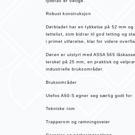
lydkrav er viktige.
Robust konstruksjon
Dørbladet har en tykkelse på 52 mm og
tettelist, som bidrar til god tetting og s
i primet utførelse, klar for videre over
Døren er utstyrt med ASSA 565 låskass
terskel på 25 mm, en praktisk og velprø
industrielle bruksområder.
Bruksområder
Ulefos A60-S egner seg særlig godt for:
Tekniske rom
Trapperom og rømningsveier