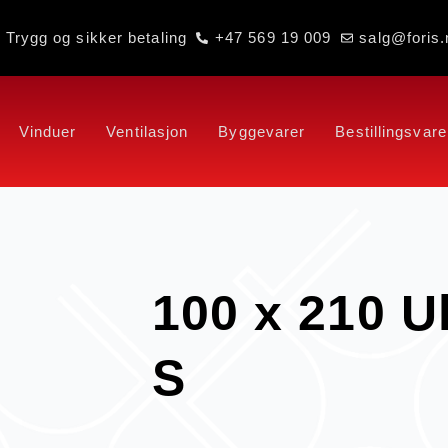
Trygg og sikker betaling
+47 569 19 009
salg@foris.
Vinduer
Ventilasjon
Byggevarer
Bestillingsvare
100 x 210 U
S