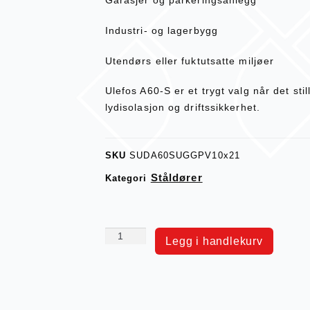
Garasjer og parkeringsanlegg
Industri- og lagerbygg
Utendørs eller fuktutsatte miljøer
Ulefos A60-S er et trygt valg når det sti
lydisolasjon og driftssikkerhet.
SKU
SUDA60SUGGPV10x21
Ståldører
Kategori
Legg i handlekurv