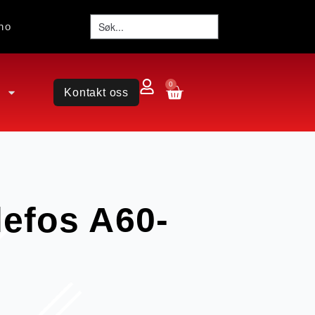
no
0
Kontakt oss
lefos A60-