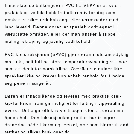
Innadslående balkongdør i PVC fra VEKA er et svært
praktisk og vedlikeholdsfritt alternativ for deg som
ønsker en slitesterk balkong- eller terrassedør med
lang levetid. Denne døren er spesielt godt egnet i
værutsatte områder, eller der man ønsker å slippe
maling, skraping og jevnlig vedlikehold.
PVC-konstruksjonen (uPVC) gjør døren motstandsdyktig
mot fukt, salt luft og store temperatursvingninger – noe
som er ideelt for norsk klima. Overflatene gulner ikke,
sprekker ikke og krever kun enkelt renhold for å holde
seg pene i mange år.
Døren er innadslående og leveres med praktisk drei-
kip-funksjon, som gir mulighet for lufting i vippestilling
øverst. Dette gir effektiv ventilasjon uten at døren må
åpnes helt. Den lekkasjesikre profilen har integrert
drenering både i karm og terskel, noe som bidrar til god
tetthet og sikker bruk over tid.