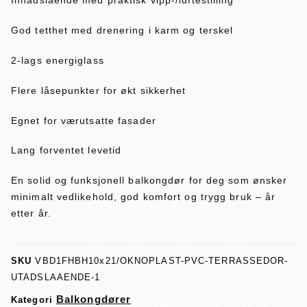
Innadslående med praktisk vipp-/luftestilling
God tetthet med drenering i karm og terskel
2-lags energiglass
Flere låsepunkter for økt sikkerhet
Egnet for værutsatte fasader
Lang forventet levetid
En solid og funksjonell balkongdør for deg som ønsker
minimalt vedlikehold, god komfort og trygg bruk – år
etter år.
SKU
VBD1FHBH10x21/OKNOPLAST-PVC-TERRASSEDOR-
UTADSLAAENDE-1
Balkongdører
Kategori