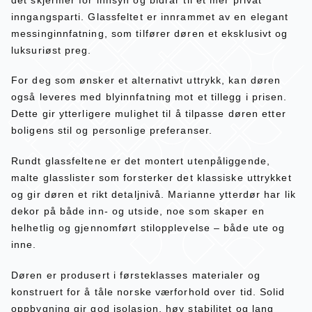
inngangsparti. Glassfeltet er innrammet av en elegant
messinginnfatning, som tilfører døren et eksklusivt og
luksuriøst preg.
For deg som ønsker et alternativt uttrykk, kan døren
også leveres med blyinnfatning mot et tillegg i prisen.
Dette gir ytterligere mulighet til å tilpasse døren etter
boligens stil og personlige preferanser.
Rundt glassfeltene er det montert utenpåliggende,
malte glasslister som forsterker det klassiske uttrykket
og gir døren et rikt detaljnivå. Marianne ytterdør har lik
dekor på både inn- og utside, noe som skaper en
helhetlig og gjennomført stilopplevelse – både ute og
inne.
Døren er produsert i førsteklasses materialer og
konstruert for å tåle norske værforhold over tid. Solid
oppbygning gir god isolasjon, høy stabilitet og lang