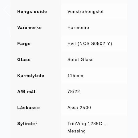
Hengsleside
Venstrehengslet
Varemerke
Harmonie
Farge
Hvit (NCS S0502-Y)
Glass
Sotet Glass
Karmdybde
115mm
A/B mål
78/22
Låskasse
Assa 2500
Sylinder
TrioVing 1285C –
Messing