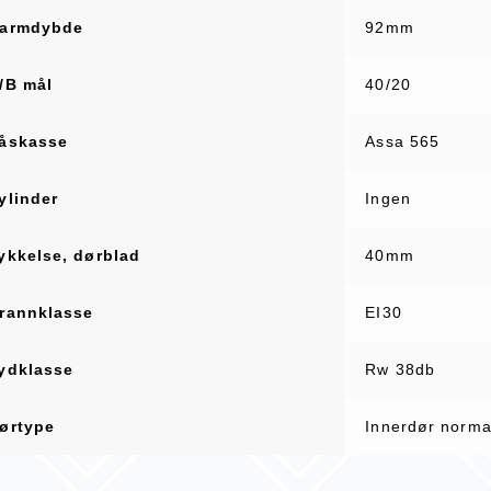
armdybde
92mm
/B mål
40/20
åskasse
Assa 565
ylinder
Ingen
ykkelse, dørblad
40mm
rannklasse
EI30
ydklasse
Rw 38db
ørtype
Innerdør norma