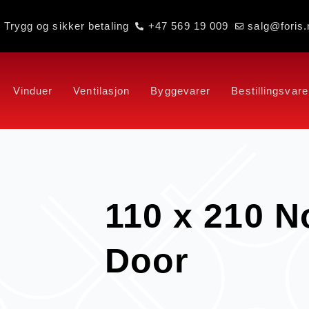
Trygg og sikker betaling
+47 569 19 009
salg@foris.
Vinduer
Ventilasjon
Byggevarer
Bestillingsvare
110 x 210 N
Door