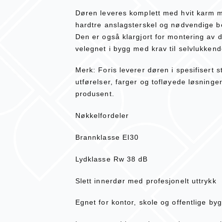
Døren leveres komplett med hvit karm me
hardtre anslagsterskel og nødvendige be
Den er også klargjort for montering av
velegnet i bygg med krav til selvlukken
Merk: Foris leverer døren i spesifisert 
utførelser, farger og tofløyede løsninge
produsent.
Nøkkelfordeler
Brannklasse EI30
Lydklasse Rw 38 dB
Slett innerdør med profesjonelt uttrykk
Egnet for kontor, skole og offentlige by