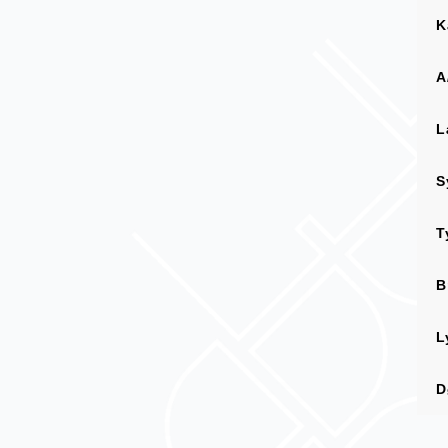
K
A
L
S
T
B
L
D