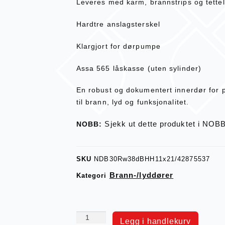
Leveres med karm, brannstrips og tettel
Hardtre anslagsterskel
Klargjort for dørpumpe
Assa 565 låskasse (uten sylinder)
En robust og dokumentert innerdør for p
til brann, lyd og funksjonalitet.
Sjekk ut dette produktet i NOB
NOBB:
SKU
NDB30Rw38dBHH11x21/42875537
Brann-/lyddører
Kategori
Legg i handlekurv