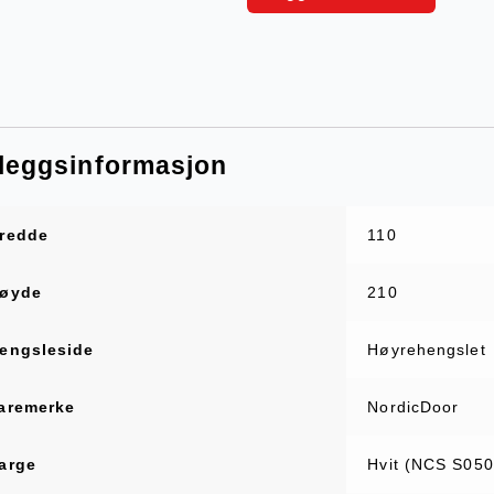
lleggsinformasjon
redde
110
øyde
210
engsleside
Høyrehengslet
aremerke
NordicDoor
arge
Hvit (NCS S050