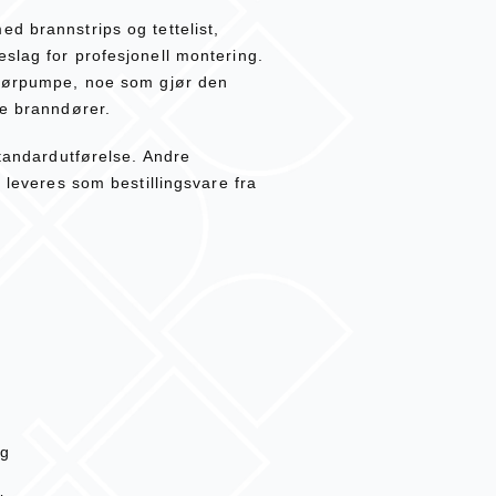
d brannstrips og tettelist,
slag for profesjonell montering.
 dørpumpe, noe som gjør den
de branndører.
standardutførelse. Andre
r leveres som bestillingsvare fra
gg