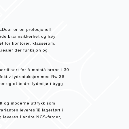
cDoor er en profesjonell
 både brannsikkerhet og høy
et for kontorer, klasserom,
arealer der funksjon og
ertifisert for å motstå brann i 30
ffektiv lydreduksjon med Rw 38
ier og et bedre lydmiljø i bygg
ralt og moderne uttrykk som
arianten leveres[ii] lagerført i
g leveres i andre NCS-farger,