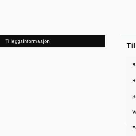
Tilleggsinformasjon
Ti
B
H
H
V
F