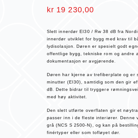
kr
19 230,00
Slett innerdør EI30 / Rw 38 dB fra Nordi
innerdør utviklet for bygg med krav til
lydisolasjon. Døren er spesielt godt egn
offentlige bygg, tekniske rom og andre 
dokumentasjon er avgjørende.
Døren har kjerne av trefiberplate og er s
minutter (EI30), samtidig som den gir e
dB. Dette bidrar til tryggere rømningsve
med høy aktivitet.
Den slett utførte overflaten gir et nøyt
passer inn i de fleste interiører. Denne v
grå (NCS S 2500-N), og kan på bestillin
finértyper eller som tofløyet dør.