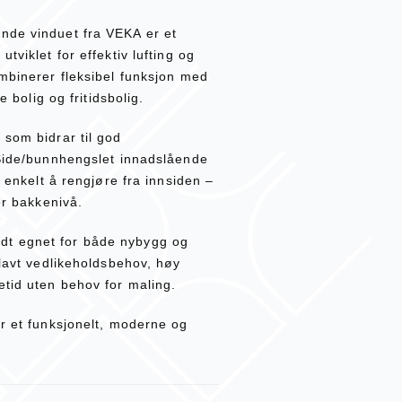
nde vinduet fra VEKA er et
tviklet for effektiv lufting og
ombinerer fleksibel funksjon med
e bolig og fritidsbolig.
 som bidrar til god
 Side/bunnhengslet innadslående
t enkelt å rengjøre fra innsiden –
er bakkenivå.
dt egnet for både nybygg og
 lavt vedlikeholdsbehov, høy
etid uten behov for maling.
er et funksjonelt, moderne og