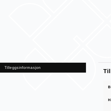
Tilleggsinformasjon
Ti
B
H