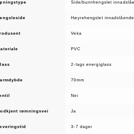
pningstype
Side/bunnhengslet innadslå
engsleside
Høyrehengslet innadslående 
rodusent
Veka
ateriale
PVC
lass
2-lags energiglass
armdybde
70mm
entil
Nei
odkjent rømningsvei
Ja
everingstid
3-7 dager