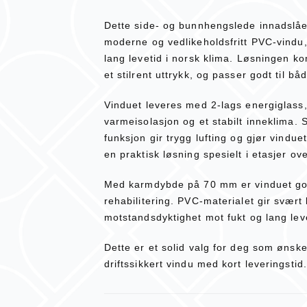
Dette side- og bunnhengslede innadslåe
moderne og vedlikeholdsfritt PVC-vindu, u
lang levetid i norsk klima. Løsningen k
et stilrent uttrykk, og passer godt til båd
Vinduet leveres med 2-lags energiglass,
varmeisolasjon og et stabilt inneklima.
funksjon gir trygg lufting og gjør vindue
en praktisk løsning spesielt i etasjer ov
Med karmdybde på 70 mm er vinduet go
rehabilitering. PVC-materialet gir svært
motstandsdyktighet mot fukt og lang lev
Dette er et solid valg for deg som ønsk
driftssikkert vindu med kort leveringstid.