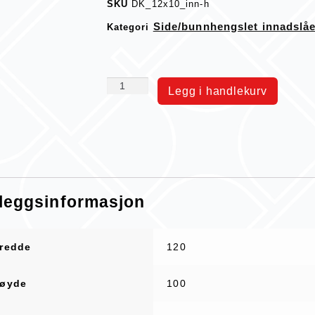
SKU
DK_12x10_inn-h
Side/bunnhengslet innadslå
Kategori
Legg i handlekurv
lleggsinformasjon
redde
120
øyde
100