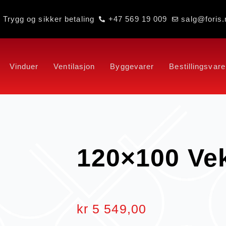
Trygg og sikker betaling
+47 569 19 009
salg@foris.
Vinduer
Ventilasjon
Byggevarer
Bestillingsvare
120×100 Ve
kr
5 549,00