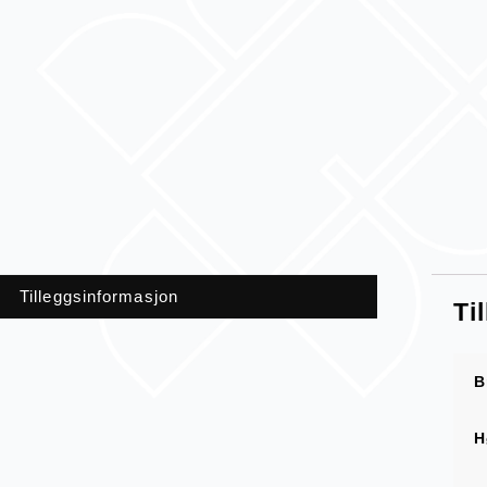
Tilleggsinformasjon
Ti
B
H