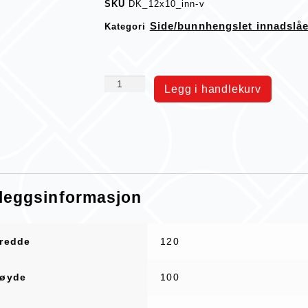
SKU
DK_12x10_inn-v
Side/bunnhengslet innadslå
Kategori
Legg i handlekurv
lleggsinformasjon
redde
120
øyde
100