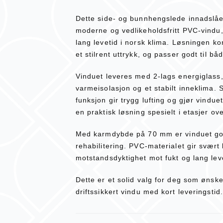
Dette side- og bunnhengslede innadslåe
moderne og vedlikeholdsfritt PVC-vindu, u
lang levetid i norsk klima. Løsningen k
et stilrent uttrykk, og passer godt til båd
Vinduet leveres med 2-lags energiglass,
varmeisolasjon og et stabilt inneklima.
funksjon gir trygg lufting og gjør vindue
en praktisk løsning spesielt i etasjer ov
Med karmdybde på 70 mm er vinduet go
rehabilitering. PVC-materialet gir svært
motstandsdyktighet mot fukt og lang lev
Dette er et solid valg for deg som ønsk
driftssikkert vindu med kort leveringstid.