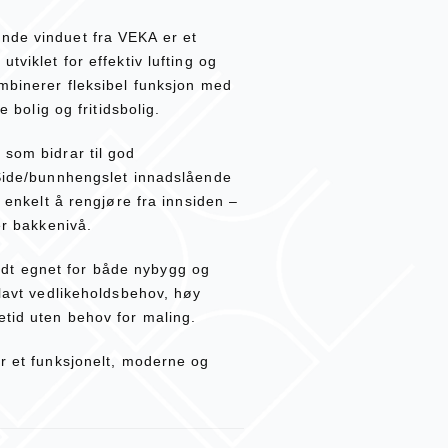
nde vinduet fra VEKA er et
tviklet for effektiv lufting og
ombinerer fleksibel funksjon med
e bolig og fritidsbolig.
 som bidrar til god
 Side/bunnhengslet innadslående
t enkelt å rengjøre fra innsiden –
er bakkenivå.
dt egnet for både nybygg og
 lavt vedlikeholdsbehov, høy
etid uten behov for maling.
er et funksjonelt, moderne og