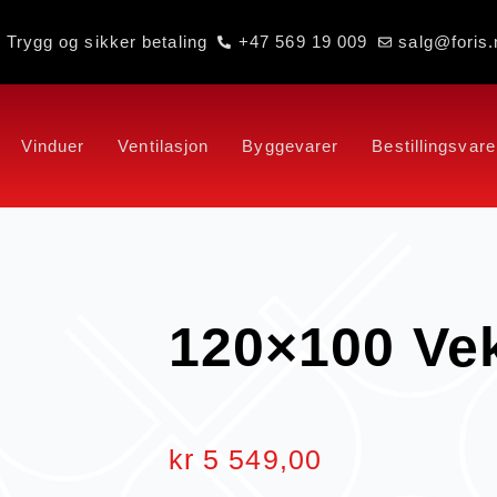
Trygg og sikker betaling
+47 569 19 009
salg@foris.
Vinduer
Ventilasjon
Byggevarer
Bestillingsvare
120×100 Ve
kr
5 549,00