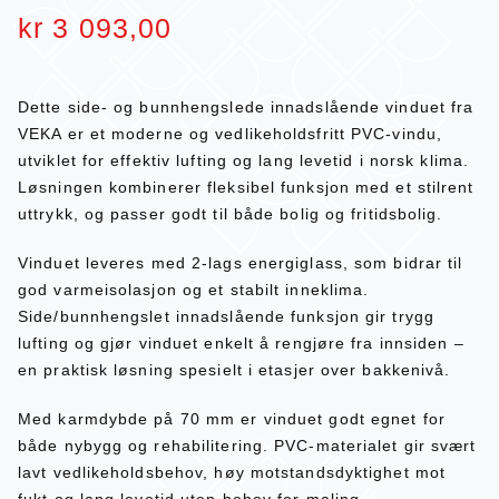
kr
3 093,00
Dette side- og bunnhengslede innadslående vinduet fra
VEKA er et moderne og vedlikeholdsfritt PVC-vindu,
utviklet for effektiv lufting og lang levetid i norsk klima.
Løsningen kombinerer fleksibel funksjon med et stilrent
uttrykk, og passer godt til både bolig og fritidsbolig.
Vinduet leveres med 2-lags energiglass, som bidrar til
god varmeisolasjon og et stabilt inneklima.
Side/bunnhengslet innadslående funksjon gir trygg
lufting og gjør vinduet enkelt å rengjøre fra innsiden –
en praktisk løsning spesielt i etasjer over bakkenivå.
Med karmdybde på 70 mm er vinduet godt egnet for
både nybygg og rehabilitering. PVC-materialet gir svært
lavt vedlikeholdsbehov, høy motstandsdyktighet mot
fukt og lang levetid uten behov for maling.