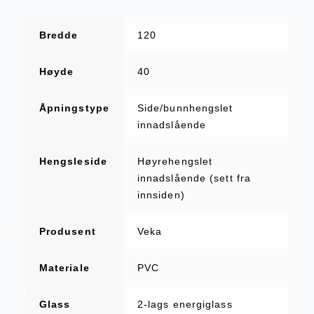
Bredde
120
Høyde
40
Åpningstype
Side/bunnhengslet
innadslående
Hengsleside
Høyrehengslet
innadslående (sett fra
innsiden)
Produsent
Veka
Materiale
PVC
Glass
2-lags energiglass