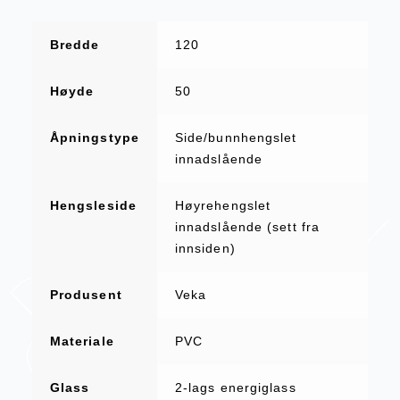
Bredde
120
Høyde
50
Åpningstype
Side/bunnhengslet
innadslående
Hengsleside
Høyrehengslet
innadslående (sett fra
innsiden)
Produsent
Veka
Materiale
PVC
Glass
2-lags energiglass