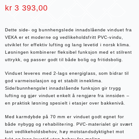
kr
3 393,00
Dette side- og bunnhengslede innadslående vinduet fra
VEKA er et moderne og vedlikeholdsfritt PVC-vindu,
utviklet for effektiv lufting og lang levetid i norsk klima.
Løsningen kombinerer fleksibel funksjon med et stilrent
uttrykk, og passer godt til både bolig og fritidsbolig.
Vinduet leveres med 2-lags energiglass, som bidrar til
god varmeisolasjon og et stabilt inneklima.
Side/bunnhengslet innadslående funksjon gir trygg
lufting og gjør vinduet enkelt å rengjøre fra innsiden –
en praktisk løsning spesielt i etasjer over bakkenivå.
Med karmdybde på 70 mm er vinduet godt egnet for
både nybygg og rehabilitering. PVC-materialet gir svært
lavt vedlikeholdsbehov, høy motstandsdyktighet mot
fukt og lang levetid uten behov for maling.