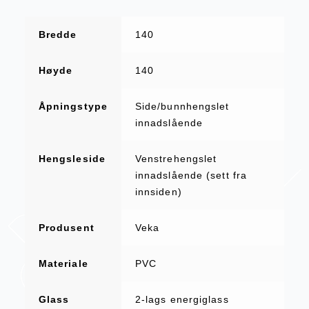
Bredde
140
Høyde
140
Åpningstype
Side/bunnhengslet
innadslående
Hengsleside
Venstrehengslet
innadslående (sett fra
innsiden)
Produsent
Veka
Materiale
PVC
Glass
2-lags energiglass