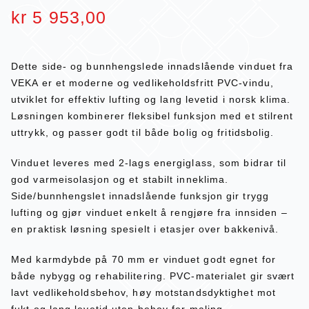
kr
5 953,00
Dette side- og bunnhengslede innadslående vinduet fra
VEKA er et moderne og vedlikeholdsfritt PVC-vindu,
utviklet for effektiv lufting og lang levetid i norsk klima.
Løsningen kombinerer fleksibel funksjon med et stilrent
uttrykk, og passer godt til både bolig og fritidsbolig.
Vinduet leveres med 2-lags energiglass, som bidrar til
god varmeisolasjon og et stabilt inneklima.
Side/bunnhengslet innadslående funksjon gir trygg
lufting og gjør vinduet enkelt å rengjøre fra innsiden –
en praktisk løsning spesielt i etasjer over bakkenivå.
Med karmdybde på 70 mm er vinduet godt egnet for
både nybygg og rehabilitering. PVC-materialet gir svært
lavt vedlikeholdsbehov, høy motstandsdyktighet mot
fukt og lang levetid uten behov for maling.