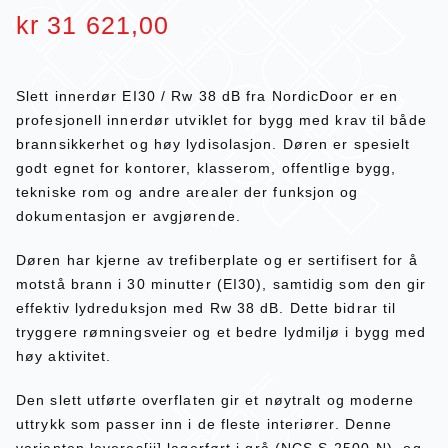
kr
31 621,00
Slett innerdør EI30 / Rw 38 dB fra NordicDoor er en
profesjonell innerdør utviklet for bygg med krav til både
brannsikkerhet og høy lydisolasjon. Døren er spesielt
godt egnet for kontorer, klasserom, offentlige bygg,
tekniske rom og andre arealer der funksjon og
dokumentasjon er avgjørende.
Døren har kjerne av trefiberplate og er sertifisert for å
motstå brann i 30 minutter (EI30), samtidig som den gir
effektiv lydreduksjon med Rw 38 dB. Dette bidrar til
tryggere rømningsveier og et bedre lydmiljø i bygg med
høy aktivitet.
Den slett utførte overflaten gir et nøytralt og moderne
uttrykk som passer inn i de fleste interiører. Denne
varianten leveres[ii] lagerført i grå (NCS S 2500-N), og