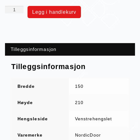
Legg i handlekurv
Tilleggsinformasjon
Tilleggsinformasjon
Bredde
150
Høyde
210
Hengsleside
Venstrehengslet
Varemerke
NordicDoor