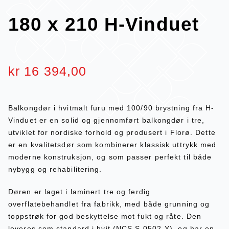
180 x 210 H-Vinduet
kr
16 394,00
Balkongdør i hvitmalt furu med 100/90 brystning fra H-
Vinduet er en solid og gjennomført balkongdør i tre,
utviklet for nordiske forhold og produsert i Florø. Dette
er en kvalitetsdør som kombinerer klassisk uttrykk med
moderne konstruksjon, og som passer perfekt til både
nybygg og rehabilitering.
Døren er laget i laminert tre og ferdig
overflatebehandlet fra fabrikk, med både grunning og
toppstrøk for god beskyttelse mot fukt og råte. Den
leveres som standard i hvit (NCS S 0502-Y), og har en