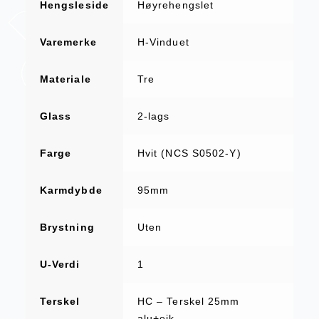
Hengsleside
Høyrehengslet
Varemerke
H-Vinduet
Materiale
Tre
Glass
2-lags
Farge
Hvit (NCS S0502-Y)
Karmdybde
95mm
Brystning
Uten
U-Verdi
1
Terskel
HC – Terskel 25mm
alu+eik