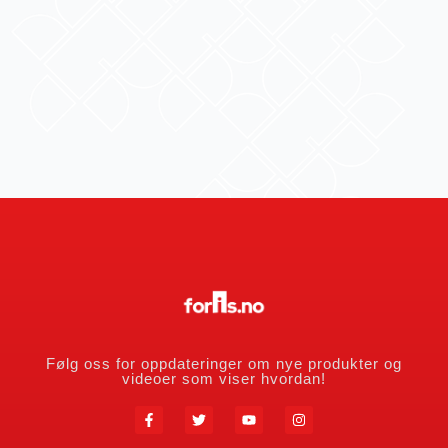
Følg oss for oppdateringer om nye produkter og
videoer som viser hvordan!