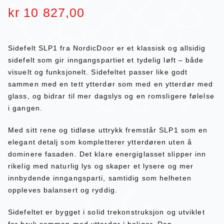
kr
10 827,00
Sidefelt SLP1 fra NordicDoor er et klassisk og allsidig
sidefelt som gir inngangspartiet et tydelig løft – både
visuelt og funksjonelt. Sidefeltet passer like godt
sammen med en tett ytterdør som med en ytterdør med
glass, og bidrar til mer dagslys og en romsligere følelse
i gangen.
Med sitt rene og tidløse uttrykk fremstår SLP1 som en
elegant detalj som kompletterer ytterdøren uten å
dominere fasaden. Det klare energiglasset slipper inn
rikelig med naturlig lys og skaper et lysere og mer
innbydende inngangsparti, samtidig som helheten
oppleves balansert og ryddig.
Sidefeltet er bygget i solid trekonstruksjon og utviklet
for bruk sammen med ytterdør i boliger. Den