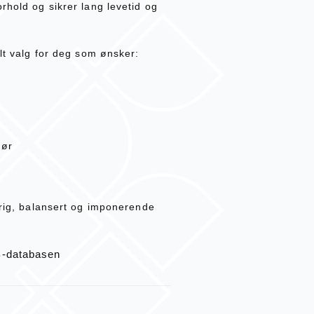
rhold og sikrer lang levetid og
elt valg for deg som ønsker:
dør
arig, balansert og imponerende
B-databasen