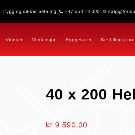
Trygg og sikker betaling
+47 569 19 009
salg@foris.
Vinduer
Ventilasjon
Byggevarer
Bestillingsvare
40 x 200 Hel
kr
9 590,00