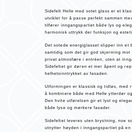
Sidefelt Helle med sotet glass er et kla
utviklet for å passe perfekt sammen med 
tilfører inngangspartiet både lys og eleg
harmonisk uttrykk der funksjon og estet
Det sotede energiglasset slipper inn et
samtidig som det gir god skjerming mot 
privat atmosfære i entréen, uten at inn
Sidefeltet gir døren et mer åpent og rep
helhetsinntrykket av fasaden.
Utformingen er klassisk og tidløs, med re
å kombinere både med Helle ytterdør og
Den hvite utførelsen gir et lyst og elega
både lyse og mørkere fasader.
Sidefeltet leveres uten brystning, noe so
utnytter høyden i inngangspartiet på en