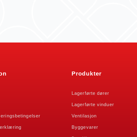
jon
Produkter
n
Lagerførte dører
Lagerførte vinduer
veringsbetingelser
Ventilasjon
erklæring
Byggevarer