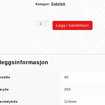
Sidefelt
Kategori
Legg i handlekurv
lleggsinformasjon
redde
40
øyde
200
armdybde
115mm