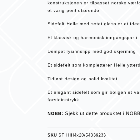
konstruksjonen er tilpasset norske værfo
et varig pent utseende.
Sidefelt Helle med sotet glass er et ide
Et klassisk og harmonisk inngangsparti
Dempet lysinnslipp med god skjerming
Et sidefelt som kompletterer Helle ytter
Tidløst design og solid kvalitet
Et elegant sidefelt som gir boligen et v
førsteinntrykk.
Sjekk ut dette produktet i NOB
NOBB:
SKU
SFHHH4x20/54339233