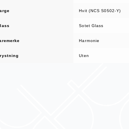
arge
Hvit (NCS S0502-Y)
lass
Sotet Glass
aremerke
Harmonie
rystning
Uten