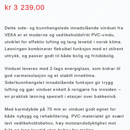
kr
3 239,00
Dette side- og bunnhengslede innadslående vinduet fra
VEKA er et moderne og vedlikeholdsfritt PVC-vindu,
utviklet for effektiv lufting og lang levetid i norsk klima.
Løsningen kombinerer fleksibel funksjon med et stilrent
uttrykk, og passer godt til både bolig og fritidsbolig.
Vinduet leveres med 2-lags energiglass, som bidrar til
god varmeisolasjon og et stabilt inneklima.
Side/bunnhengslet innadslående funksjon gir trygg
lufting og gjør vinduet enkelt å rengjøre fra innsiden –
en praktisk løsning spesielt i etasjer over bakkenivå.
Med karmdybde på 70 mm er vinduet godt egnet for
både nybygg og rehabilitering. PVC-materialet gir svært
lavt vedlikeholdsbehov, høy motstandsdyktighet mot
fukt og lang levetid uten behov for maling.