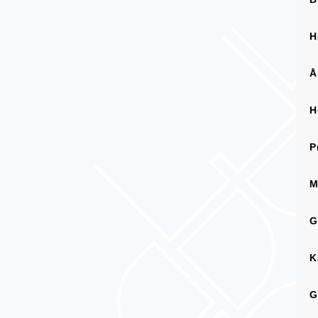
H
Å
H
P
M
G
K
G