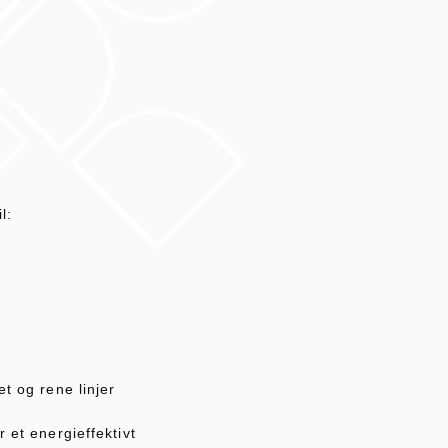
l:
t og rene linjer
 et energieffektivt