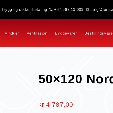
Trygg og sikker betaling
+47 569 19 009
salg@foris.
Vinduer
Ventilasjon
Byggevarer
Bestillingsvare
50×120 Nor
kr
4 787,00