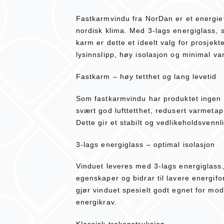
Fastkarmvindu fra NorDan er et energieffe
nordisk klima. Med 3-lags energiglass, s
karm er dette et ideelt valg for prosje
lysinnslipp, høy isolasjon og minimal v
Fastkarm – høy tetthet og lang levetid
Som fastkarmvindu har produktet ingen 
svært god lufttetthet, redusert varmetap 
Dette gir et stabilt og vedlikeholdsvennl
3-lags energiglass – optimal isolasjon
Vinduet leveres med 3-lags energiglass
egenskaper og bidrar til lavere energif
gjør vinduet spesielt godt egnet for mo
energikrav.