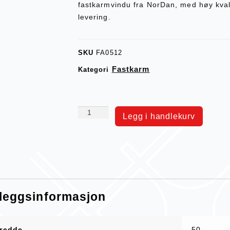
fastkarmvindu fra NorDan, med høy kvali
levering.
SKU
FA0512
Fastkarm
Kategori
Legg i handlekurv
lleggsinformasjon
redde
50