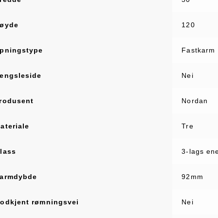
øyde
120
pningstype
Fastkarm
engsleside
Nei
rodusent
Nordan
ateriale
Tre
lass
3-lags en
armdybde
92mm
odkjent rømningsvei
Nei