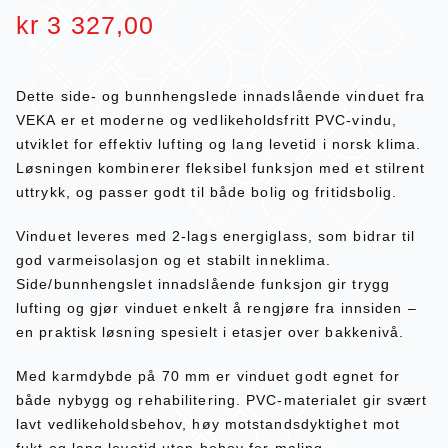
kr
3 327,00
Dette side- og bunnhengslede innadslående vinduet fra
VEKA er et moderne og vedlikeholdsfritt PVC-vindu,
utviklet for effektiv lufting og lang levetid i norsk klima.
Løsningen kombinerer fleksibel funksjon med et stilrent
uttrykk, og passer godt til både bolig og fritidsbolig.
Vinduet leveres med 2-lags energiglass, som bidrar til
god varmeisolasjon og et stabilt inneklima.
Side/bunnhengslet innadslående funksjon gir trygg
lufting og gjør vinduet enkelt å rengjøre fra innsiden –
en praktisk løsning spesielt i etasjer over bakkenivå.
Med karmdybde på 70 mm er vinduet godt egnet for
både nybygg og rehabilitering. PVC-materialet gir svært
lavt vedlikeholdsbehov, høy motstandsdyktighet mot
fukt og lang levetid uten behov for maling.