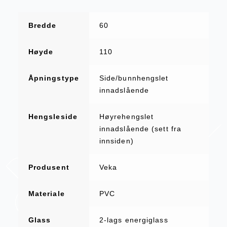
Bredde
60
Høyde
110
Åpningstype
Side/bunnhengslet
innadslående
Hengsleside
Høyrehengslet
innadslående (sett fra
innsiden)
Produsent
Veka
Materiale
PVC
Glass
2-lags energiglass