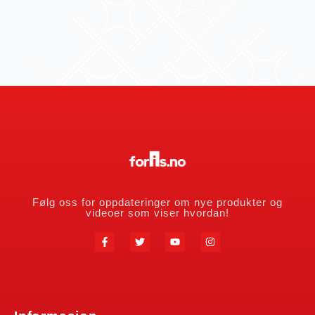
Følg oss for oppdateringer om nye produkter og
videoer som viser hvordan!