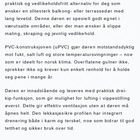
praktisk og vedlikeholdsfritt alternativ for deg som
ønsker en slitesterk balkong- eller terrassedør med
lang levetid. Denne døren er spesielt godt egnet i
værutsatte områder, eller der man ønsker å slippe
maling, skraping og jevnlig vedlikehold.
PVC-konstruksjonen (uPVC) gjør døren motstandsdyktig
mot fukt, salt luft og store temperatursvingninger – noe
som er ideelt for norsk klima. Overflatene gulner ikke,
sprekker ikke og krever kun enkelt renhold for å holde
seg pene i mange år.
Døren er innadslående og leveres med praktisk drei-
kip-funksjon, som gir mulighet for lufting i vippestilling
øverst. Dette gir effektiv ventilasjon uten at døren må
åpnes helt. Den lekkasjesikre profilen har integrert
drenering både i karm og terskel, noe som bidrar til god
tetthet og sikker bruk over tid.