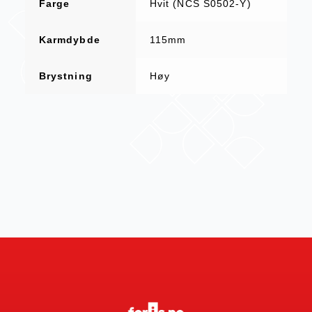
Farge
Hvit (NCS S0502-Y)
Karmdybde
115mm
Brystning
Høy