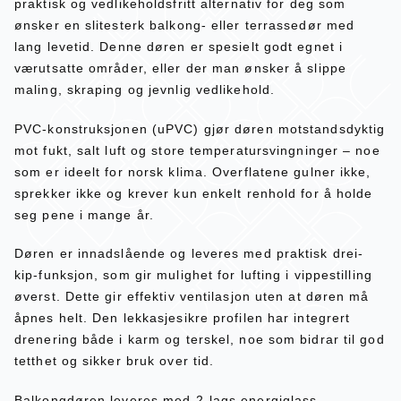
praktisk og vedlikeholdsfritt alternativ for deg som
ønsker en slitesterk balkong- eller terrassedør med
lang levetid. Denne døren er spesielt godt egnet i
værutsatte områder, eller der man ønsker å slippe
maling, skraping og jevnlig vedlikehold.
PVC-konstruksjonen (uPVC) gjør døren motstandsdyktig
mot fukt, salt luft og store temperatursvingninger – noe
som er ideelt for norsk klima. Overflatene gulner ikke,
sprekker ikke og krever kun enkelt renhold for å holde
seg pene i mange år.
Døren er innadslående og leveres med praktisk drei-
kip-funksjon, som gir mulighet for lufting i vippestilling
øverst. Dette gir effektiv ventilasjon uten at døren må
åpnes helt. Den lekkasjesikre profilen har integrert
drenering både i karm og terskel, noe som bidrar til god
tetthet og sikker bruk over tid.
Balkongdøren leveres med 2-lags energiglass,