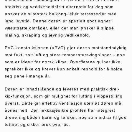
praktisk og vedlikeholdsfritt alternativ for deg som
ønsker en slitesterk balkong- eller terrassedør med
lang levetid. Denne døren er spesielt godt egnet i
værutsatte områder, eller der man ønsker å slippe
maling, skraping og jevnlig vedlikehold.
PVC-konstruksjonen (uPVC) gjør døren motstandsdyktig
mot fukt, salt luft og store temperatursvingninger – noe
som er ideelt for norsk klima. Overflatene gulner ikke,
sprekker ikke og krever kun enkelt renhold for å holde
seg pene i mange år.
Døren er innadslående og leveres med praktisk drei-
kip-funksjon, som gir mulighet for lufting i vippestilling
øverst. Dette gir effektiv ventilasjon uten at døren må
åpnes helt. Den lekkasjesikre profilen har integrert
drenering både i karm og terskel, noe som bidrar til god
tetthet og sikker bruk over tid.