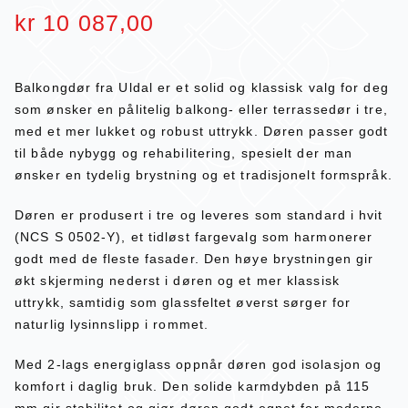
kr
10 087,00
Balkongdør fra Uldal er et solid og klassisk valg for deg
som ønsker en pålitelig balkong- eller terrassedør i tre,
med et mer lukket og robust uttrykk. Døren passer godt
til både nybygg og rehabilitering, spesielt der man
ønsker en tydelig brystning og et tradisjonelt formspråk.
Døren er produsert i tre og leveres som standard i hvit
(NCS S 0502-Y), et tidløst fargevalg som harmonerer
godt med de fleste fasader. Den høye brystningen gir
økt skjerming nederst i døren og et mer klassisk
uttrykk, samtidig som glassfeltet øverst sørger for
naturlig lysinnslipp i rommet.
Med 2-lags energiglass oppnår døren god isolasjon og
komfort i daglig bruk. Den solide karmdybden på 115
mm gir stabilitet og gjør døren godt egnet for moderne