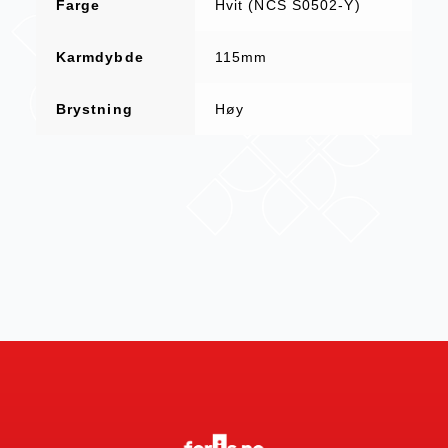
Farge
Hvit (NCS S0502-Y)
Karmdybde
115mm
Brystning
Høy