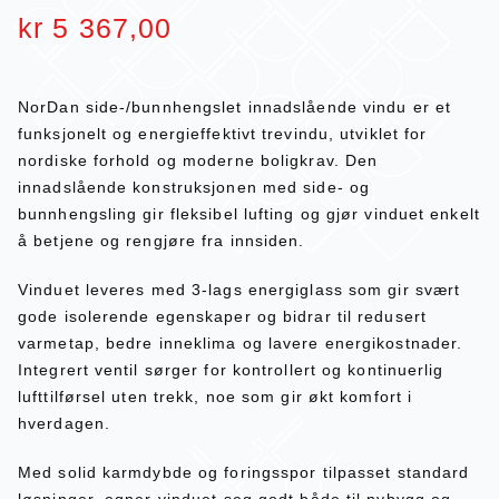
kr
5 367,00
NorDan side-/bunnhengslet innadslående vindu er et
funksjonelt og energieffektivt trevindu, utviklet for
nordiske forhold og moderne boligkrav. Den
innadslående konstruksjonen med side- og
bunnhengsling gir fleksibel lufting og gjør vinduet enkelt
å betjene og rengjøre fra innsiden.
Vinduet leveres med 3-lags energiglass som gir svært
gode isolerende egenskaper og bidrar til redusert
varmetap, bedre inneklima og lavere energikostnader.
Integrert ventil sørger for kontrollert og kontinuerlig
lufttilførsel uten trekk, noe som gir økt komfort i
hverdagen.
Med solid karmdybde og foringsspor tilpasset standard
løsninger, egner vinduet seg godt både til nybygg og