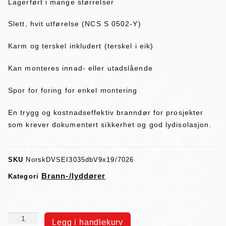
Lagerført i mange størrelser
Slett, hvit utførelse (NCS S 0502-Y)
Karm og terskel inkludert (terskel i eik)
Kan monteres innad- eller utadslående
Spor for foring for enkel montering
En trygg og kostnadseffektiv branndør for prosjekter
som krever dokumentert sikkerhet og god lydisolasjon.
SKU
NorskDVSEI3035dbV9x19/7026
Brann-/lyddører
Kategori
Legg i handlekurv