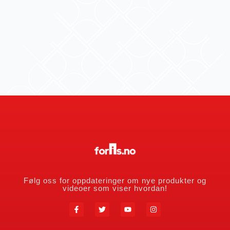
Følg oss for oppdateringer om nye produkter og
videoer som viser hvordan!