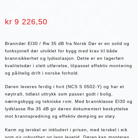
kr
9 226,50
Branndør EI30 / Rw 35 dB fra Norsk Dør er en solid og
funksjonell dør utviklet for bygg med krav til både
brannsikkerhet og lydisolasjon. Dette er en lagerført
kvalitetsdør i slett utførelse, tilpasset effektiv montering
og pålitelig drift i norske forhold.
Døren leveres ferdig i hvit (NCS S 0502-Y) og har et
nøytralt, tidløst uttrykk som passer godt i bolig,
næringsbygg og tekniske rom. Med brannklasse EI30 og
lydklasse Rw 35 dB gir døren dokumentert beskyttelse
mot brannspredning og effektiv demping av støy.
Karm og terskel er inkludert i prisen, med terskel i eik
som gir robusthet og lang levetid. Døren kan monteres