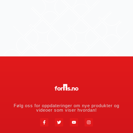
Følg oss for oppdateringer om nye produkter og
videoer som viser hvordan!