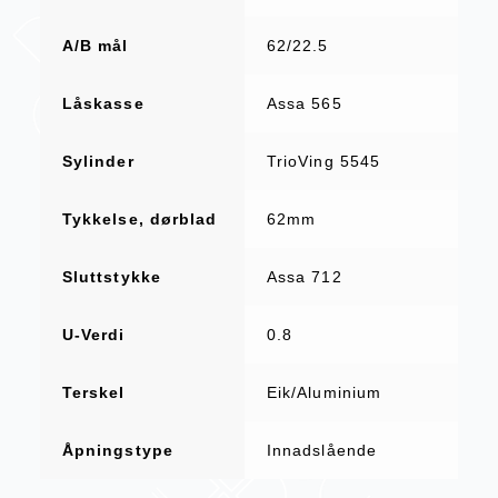
A/B mål
62/22.5
Låskasse
Assa 565
Sylinder
TrioVing 5545
Tykkelse, dørblad
62mm
Sluttstykke
Assa 712
U-Verdi
0.8
Terskel
Eik/Aluminium
Åpningstype
Innadslående