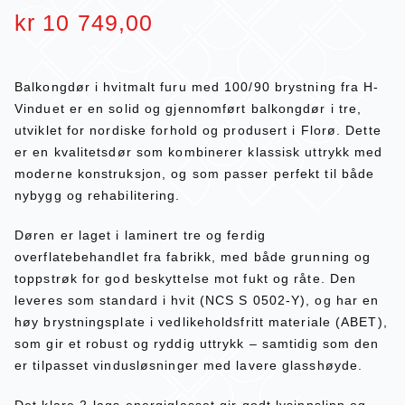
kr
10 749,00
Balkongdør i hvitmalt furu med 100/90 brystning fra H-
Vinduet er en solid og gjennomført balkongdør i tre,
utviklet for nordiske forhold og produsert i Florø. Dette
er en kvalitetsdør som kombinerer klassisk uttrykk med
moderne konstruksjon, og som passer perfekt til både
nybygg og rehabilitering.
Døren er laget i laminert tre og ferdig
overflatebehandlet fra fabrikk, med både grunning og
toppstrøk for god beskyttelse mot fukt og råte. Den
leveres som standard i hvit (NCS S 0502-Y), og har en
høy brystningsplate i vedlikeholdsfritt materiale (ABET),
som gir et robust og ryddig uttrykk – samtidig som den
er tilpasset vindusløsninger med lavere glasshøyde.
Det klare 2-lags energiglasset gir godt lysinnslipp og