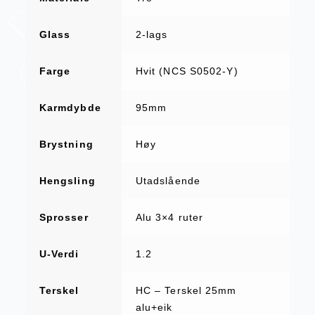
Glass
2-lags
Farge
Hvit (NCS S0502-Y)
Karmdybde
95mm
Brystning
Høy
Hengsling
Utadslående
Sprosser
Alu 3×4 ruter
U-Verdi
1.2
Terskel
HC – Terskel 25mm
alu+eik