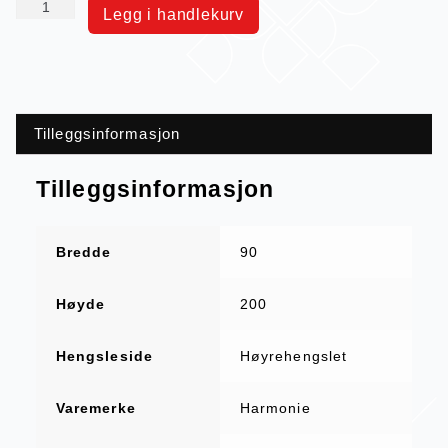
Legg i handlekurv
Tilleggsinformasjon
Tilleggsinformasjon
Bredde
90
Høyde
200
Hengsleside
Høyrehengslet
Varemerke
Harmonie