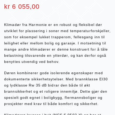
kr
6 055,00
Klimadør fra Harmonie er en robust og fleksibel dør
utviklet for plassering i soner med temperaturforskjeller,
som for eksempel lukket trapperom, fellesgang inn til
leilighet eller mellom bolig og garasje. I motsetning til
mange andre klimadører er denne konstruert for å tåle
belastning tilsvarende en ytterdør, og kan derfor også
benyttes utvendig ved behov.
Døren kombinerer gode isolerende egenskaper med
dokumenterte sikkerhetsytelser. Med brannklasse EI30
og lydklasse Rw 35 dB bidrar den både til økt
brannsikkerhet og et roligere innemiljø. Dette gjør den
spesielt godt egnet i boligbygg, flermannsboliger og
prosjekter med krav til både komfort og sikkerhet.
Klimadøren leveres i hvit (NCS S 0502-Y) og har et