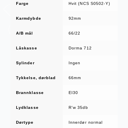
Farge
Hvit (NCS S0502-Y)
Karmdybde
92mm
A/B mål
66/22
Låskasse
Dorma 712
Sylinder
Ingen
Tykkelse, dørblad
66mm
Brannklasse
EI30
Lydklasse
R'w 35db
Dørtype
Innerdør normal