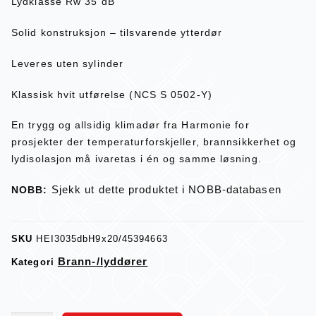
Lydklasse Rw 35 dB
Solid konstruksjon – tilsvarende ytterdør
Leveres uten sylinder
Klassisk hvit utførelse (NCS S 0502-Y)
En trygg og allsidig klimadør fra Harmonie for
prosjekter der temperaturforskjeller, brannsikkerhet og
lydisolasjon må ivaretas i én og samme løsning.
Sjekk ut dette produktet i NOBB-databasen
NOBB:
SKU
HEI3035dbH9x20/45394663
Brann-/lyddører
Kategori