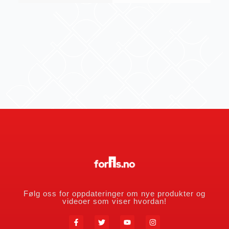
Følg oss for oppdateringer om nye produkter og
videoer som viser hvordan!