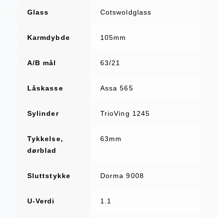
Glass
Cotswoldglass
Karmdybde
105mm
A/B mål
63/21
Låskasse
Assa 565
Sylinder
TrioVing 1245
Tykkelse,
63mm
dørblad
Sluttstykke
Dorma 9008
U-Verdi
1.1