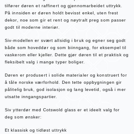
tilfører døren et raffinert og gjennomarbeidet uttrykk.
På innsiden er døren holdt bevisst enkel, uten frest
dekor, noe som gir et rent og nøytralt preg som passer
godt til moderne interiør.
Siv-modellen er svært allsidig i bruk og egner seg godt
både som hoveddør og som biinngang, for eksempel til
vaskerom eller kjeller. Dette gjør døren til et praktisk og
fleksibelt valg i mange typer boliger.
Døren er produsert i solide materialer og konstruert for
å tåle norske værforhold. Den tette oppbygningen gir
pålitelig bruk, god isolasjon og lang levetid, også i mer
utsatte inngangspartier.
Siv ytterdør med Cotswold glass er et ideelt valg for
deg som ønsker:
Et klassisk og tidløst uttrykk