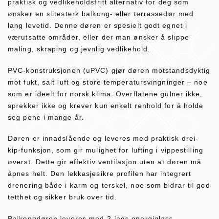
praktisk og vedlikeholdsfritt alternativ for deg som
ønsker en slitesterk balkong- eller terrassedør med
lang levetid. Denne døren er spesielt godt egnet i
værutsatte områder, eller der man ønsker å slippe
maling, skraping og jevnlig vedlikehold.
PVC-konstruksjonen (uPVC) gjør døren motstandsdyktig
mot fukt, salt luft og store temperatursvingninger – noe
som er ideelt for norsk klima. Overflatene gulner ikke,
sprekker ikke og krever kun enkelt renhold for å holde
seg pene i mange år.
Døren er innadslående og leveres med praktisk drei-
kip-funksjon, som gir mulighet for lufting i vippestilling
øverst. Dette gir effektiv ventilasjon uten at døren må
åpnes helt. Den lekkasjesikre profilen har integrert
drenering både i karm og terskel, noe som bidrar til god
tetthet og sikker bruk over tid.
Balkongdøren leveres med 2-lags energiglass,