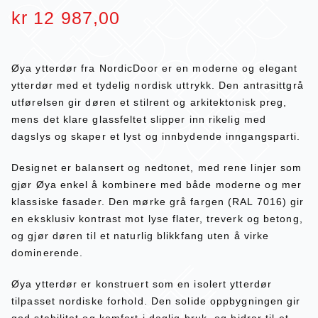
kr
12 987,00
Øya ytterdør fra NordicDoor er en moderne og elegant
ytterdør med et tydelig nordisk uttrykk. Den antrasittgrå
utførelsen gir døren et stilrent og arkitektonisk preg,
mens det klare glassfeltet slipper inn rikelig med
dagslys og skaper et lyst og innbydende inngangsparti.
Designet er balansert og nedtonet, med rene linjer som
gjør Øya enkel å kombinere med både moderne og mer
klassiske fasader. Den mørke grå fargen (RAL 7016) gir
en eksklusiv kontrast mot lyse flater, treverk og betong,
og gjør døren til et naturlig blikkfang uten å virke
dominerende.
Øya ytterdør er konstruert som en isolert ytterdør
tilpasset nordiske forhold. Den solide oppbygningen gir
god stabilitet og komfort i daglig bruk, og bidrar til et