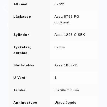
A/B mål
62/22
Låskasse
Assa 8765 FG
godkjent
Sylinder
Assa 1296 C SEK
Tykkelse,
62mm
dørblad
Sluttstykke
Assa 1889-11
U-Verdi
1
Terskel
Eik/Aluminium
Åpningstype
Utadslående