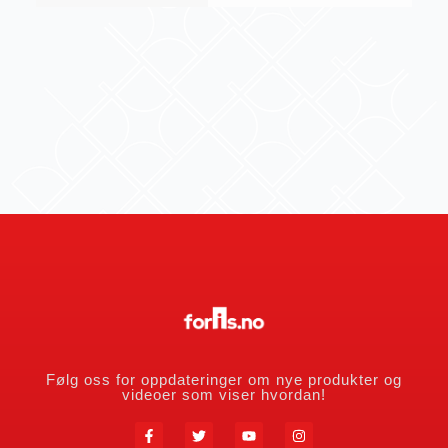
Følg oss for oppdateringer om nye produkter og
videoer som viser hvordan!