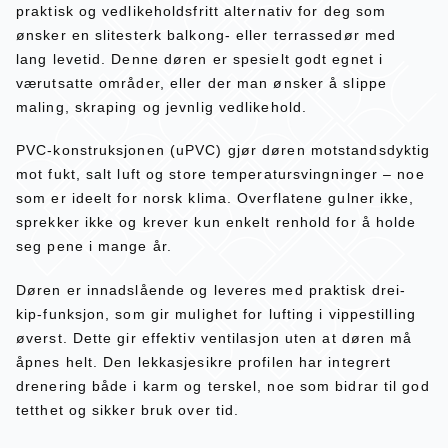
praktisk og vedlikeholdsfritt alternativ for deg som
ønsker en slitesterk balkong- eller terrassedør med
lang levetid. Denne døren er spesielt godt egnet i
værutsatte områder, eller der man ønsker å slippe
maling, skraping og jevnlig vedlikehold.
PVC-konstruksjonen (uPVC) gjør døren motstandsdyktig
mot fukt, salt luft og store temperatursvingninger – noe
som er ideelt for norsk klima. Overflatene gulner ikke,
sprekker ikke og krever kun enkelt renhold for å holde
seg pene i mange år.
Døren er innadslående og leveres med praktisk drei-
kip-funksjon, som gir mulighet for lufting i vippestilling
øverst. Dette gir effektiv ventilasjon uten at døren må
åpnes helt. Den lekkasjesikre profilen har integrert
drenering både i karm og terskel, noe som bidrar til god
tetthet og sikker bruk over tid.