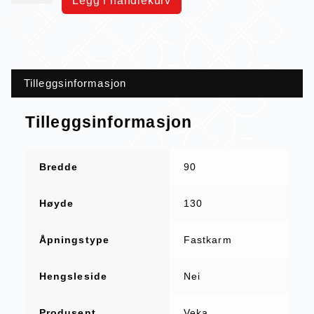
Legg i handlekurv
Tilleggsinformasjon
Tilleggsinformasjon
Bredde
90
Høyde
130
Åpningstype
Fastkarm
Hengsleside
Nei
Produsent
Veka