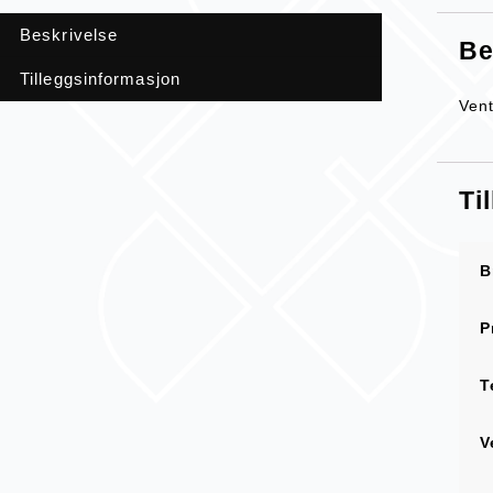
Beskrivelse
Be
Tilleggsinformasjon
Vent
Ti
B
P
T
V