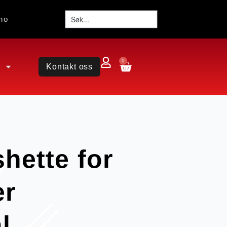
no
0
Kontakt oss
shette for
er
l