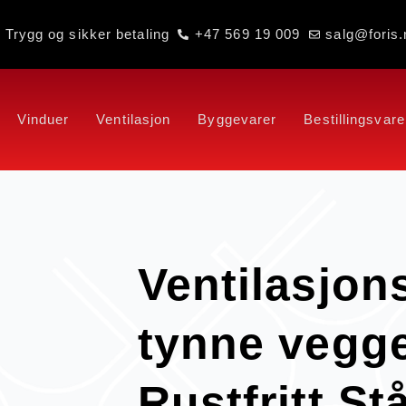
Trygg og sikker betaling
+47 569 19 009
salg@foris.
Vinduer
Ventilasjon
Byggevarer
Bestillingsvare
Ventilasjon
tynne vegg
Rustfritt Stå