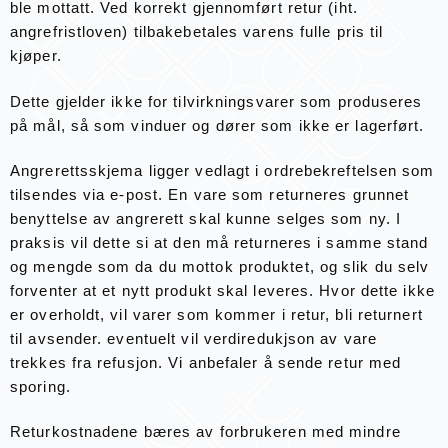
ble mottatt. Ved korrekt gjennomført retur (iht.
angrefristloven) tilbakebetales varens fulle pris til
kjøper.
Dette gjelder ikke for tilvirkningsvarer som produseres
på mål, så som vinduer og dører som ikke er lagerført.
Angrerettsskjema ligger vedlagt i ordrebekreftelsen som
tilsendes via e-post. En vare som returneres grunnet
benyttelse av angrerett skal kunne selges som ny. I
praksis vil dette si at den må returneres i samme stand
og mengde som da du mottok produktet, og slik du selv
forventer at et nytt produkt skal leveres. Hvor dette ikke
er overholdt, vil varer som kommer i retur, bli returnert
til avsender. eventuelt vil verdiredukjson av vare
trekkes fra refusjon. Vi anbefaler å sende retur med
sporing.
Returkostnadene bæres av forbrukeren med mindre