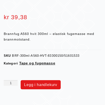
kr
39,38
Brannfug A560 hvit 300ml – elastisk fugemasse med
brannmotstand.
SKU
BRF-300ml-A560-HVT-83300150/51601533
Tape og fugemasse
Kategori
Legg i handlekurv