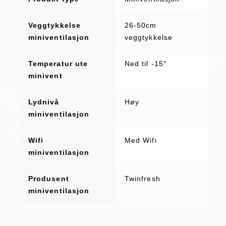
Veggtykkelse
26-50cm
miniventilasjon
veggtykkelse
Temperatur ute
Ned til -15°
minivent
Lydnivå
Høy
miniventilasjon
Wifi
Med Wifi
miniventilasjon
Produsent
Twinfresh
miniventilasjon