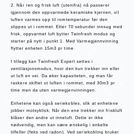
2. Når ren og frisk luft (utenifra) nå passerer
igjennom den oppvarmede keramiske kjernen, vil
luften varmes opp til romtemperatur før den
slippes ut i rommet. Etter 70 sekunder innsug med
frisk, oppvarmet luft bytter Twinfresh modus og
starter på nytt i punkt 1. Med Varmegjennvinning
flytter enheten 15m3 pr time.
I tillegg kan Twinfresh Expert settes i
ventilasjonsmodus, hvor den kun trekker inn eller
ut luft en vei. Da øker kapasiteten, og man får
raskere skiftet ut luften i rommet, med 30m3 pr
time men da uten varmegjenvinningen.
Enhetene kan også seriekobles, slik at enhetene
jobber motsyklisk; Når den ene trekker inn friskluft
blåser den andre ut inneluft. Dette er ikke
nødvendig, men kan være ønskelig i enkelte
tilfeller (feks ved radon). Ved seriekobling bruker