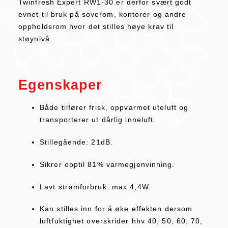
Twinfresh Expert RW1-30 er derfor svært godt
evnet til bruk på soverom, kontorer og andre
oppholdsrom hvor det stilles høye krav til
støynivå.
Egenskaper
Både tilfører frisk, oppvarmet uteluft og
transporterer ut dårlig inneluft.
Stillegående: 21dB.
Sikrer opptil 81% varmegjenvinning.
Lavt strømforbruk: max 4,4W.
Kan stilles inn for å øke effekten dersom
luftfuktighet overskrider hhv 40, 50, 60, 70,