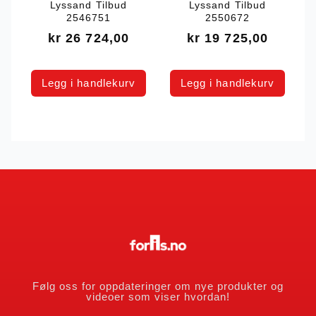
Lyssand Tilbud
Lyssand Tilbud
2546751
2550672
kr
26 724,00
kr
19 725,00
Legg i handlekurv
Legg i handlekurv
Følg oss for oppdateringer om nye produkter og
videoer som viser hvordan!