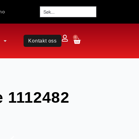
no
0
Kontakt oss
e 1112482