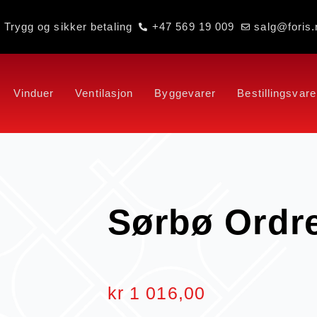
Trygg og sikker betaling
+47 569 19 009
salg@foris.
Vinduer
Ventilasjon
Byggevarer
Bestillingsvare
Sørbø Ordr
kr
1 016,00