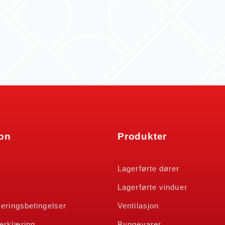
jon
Produkter
n
Lagerførte dører
Lagerførte vinduer
veringsbetingelser
Ventilasjon
erklæring
Byggevarer