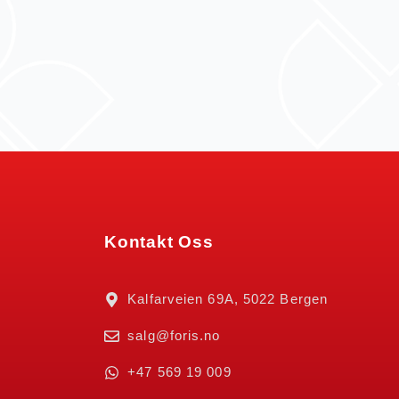
Kontakt Oss
Kalfarveien 69A, 5022 Bergen
salg@foris.no
+47 569 19 009