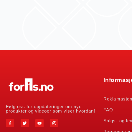
Informas
Reklamasjo
Følg oss for oppdateringer om nye
FAQ
produkter og videoer som viser hvordan!
Salgs- og le
Personverns